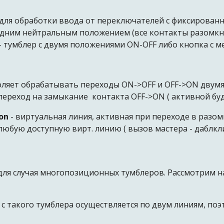
для обработки ввода от переключателей с фиксирован
одним нейтральным положением (все контакты разомкн
- тумблер с двумя положениями ОN-OFF либо кнопка с м
оляет обрабатывать переходы ON->OFF и OFF->ON двум
переход на замыкание контакта OFF->ON ( активной буд
ton
- виртуальная линия, активная при переходе в разом
любую доступную вирт. линию ( вызов мастера - даблклик
 для случая многопозиционных тумблеров. Рассмотрим 
 с такого тумблера осуществляется по двум линиям, по
e