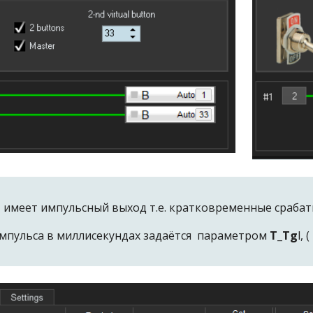
e
имеет импульсный выход т.е. кратковременные сраба
мпульса в миллисекундах задаётся параметром
T_Tg
l, (