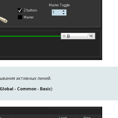
тывания активных линий.
Global - Common - Basic
):