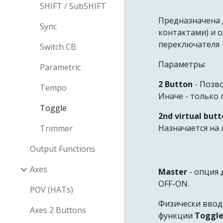
SHIFT / SubSHIFT
Предназначена 
Sync
контактами) и 
переключателя 
Switch CB
Параметры:
Parametric
2 Button
- Позв
Tempo
Иначе - только 
Toggle
2nd virtual but
Назначается на 
Trimmer
Output Functions
Axes
Master
- опция
OFF-ON.
POV (HATs)
Физически ввод
Axes 2 Buttons
функции
Toggl