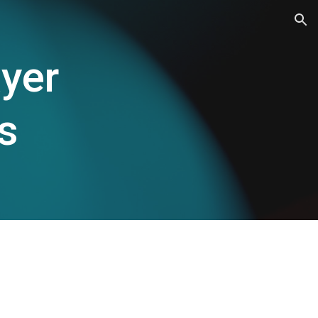
ion
ayer
s