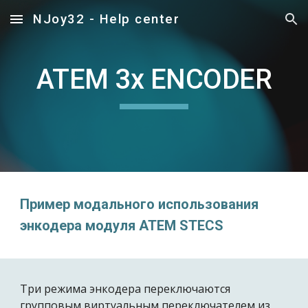
NJoy32 - Help center
Skip to main content
Skip to navigation
ATEM 3x ENCODER
Пример модального использования
энкодера модуля ATEM STECS
Три режима энкодера переключаются
групповым виртуальным переключателем из