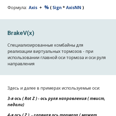
%
Формула:
Axis
+
(
Sign
*
AxisNN
)
BrakeV(x)
Специализированные комбайны для
реализации виртуальных тормозов - при
использовании главной оси тормоза и оси руля
направления
Здесь и далее в примерах используемые оси:
3-я ось ( Rot Z ) - ось руля направления ( твист,
педали)
4-я ось ( Z ) - главная ось тормоза ( может