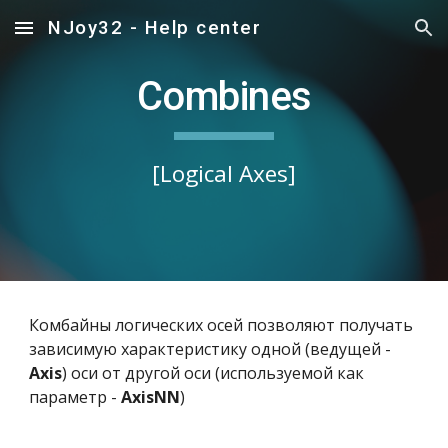
NJoy32 - Help center
Skip to main content
Skip to navigation
Combines
[Logical Axes]
Комбайны логических осей позволяют получать
зависимую характеристику одной (ведущей -
Axis
) оси от другой оси (используемой как
параметр -
AxisNN
)