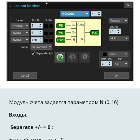
Модуль счета
задается параметром
N
(0..16).
Входы
:
Separate +/- = 0 :
Единый вход счета
- С