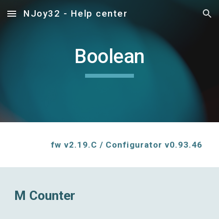
NJoy32 - Help center
Skip to main content
Skip to navigation
Boolean
fw v2.1
9
.
C
/ Configurator v0.9
3
.
46
M Counter